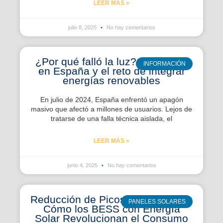
LEER MÁS »
julio 8, 2025
No hay comentarios
¿Por qué falló la luz? El apagón
INFORMACIÓN
en España y el reto de integrar
energías renovables
En julio de 2024, España enfrentó un apagón
masivo que afectó a millones de usuarios. Lejos de
tratarse de una falla técnica aislada, el
LEER MÁS »
junio 4, 2025
No hay comentarios
Reducción de Picos de Demanda:
PANELES SOLARES
Cómo los BESS con Energía
Solar Revolucionan el Consumo