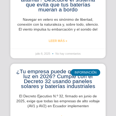
que evita que tus baterías
mueran a bordo
Navegar en velero es sinónimo de libertad,
conexión con la naturaleza y, sobre todo, silencio.
El viento impulsa tu embarcación y el sonido del
LEER MÁS »
julio 8, 2025
No hay comentarios
¿Tu empresa puede quedarse sin
INFORMACIÓN
luz en 2026? Cumple con el
Decreto 32 usando paneles
solares y baterías industriales
El Decreto Ejecutivo N.º 32, firmado en junio de
2025, exige que todas las empresas de alto voltaje
(AV1 y AV2) en Ecuador implementen