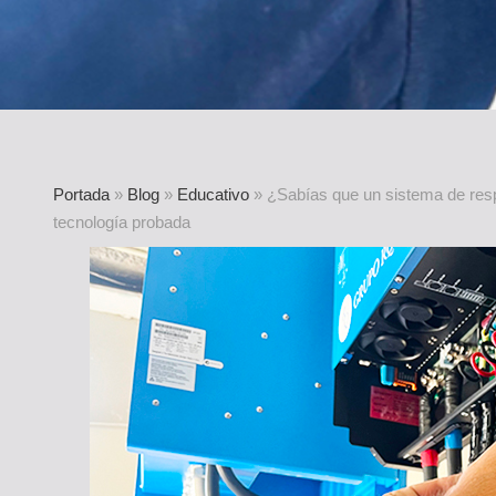
Portada
»
Blog
»
Educativo
»
¿Sabías que un sistema de respa
tecnología probada