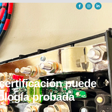
certificación puede
nología probada