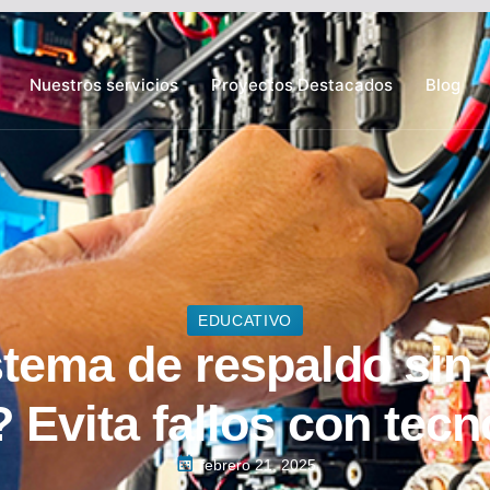
Nuestros servicios
Proyectos Destacados
Blog
EDUCATIVO
tema de respaldo sin 
? Evita fallos con tec
febrero 21, 2025