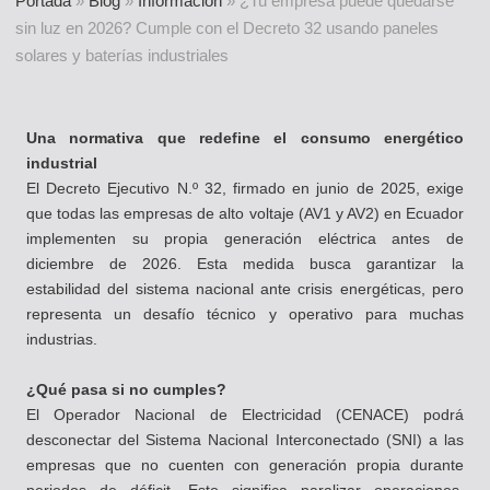
Portada
»
Blog
»
Información
»
¿Tu empresa puede quedarse
sin luz en 2026? Cumple con el Decreto 32 usando paneles
solares y baterías industriales
Una normativa que redefine el consumo energético
industrial
El Decreto Ejecutivo N.º 32, firmado en junio de 2025, exige
que todas las empresas de alto voltaje (AV1 y AV2) en Ecuador
implementen su propia generación eléctrica antes de
diciembre de 2026. Esta medida busca garantizar la
estabilidad del sistema nacional ante crisis energéticas, pero
representa un desafío técnico y operativo para muchas
industrias.
¿Qué pasa si no cumples?
El Operador Nacional de Electricidad (CENACE) podrá
desconectar del Sistema Nacional Interconectado (SNI) a las
empresas que no cuenten con generación propia durante
periodos de déficit. Esto significa paralizar operaciones,