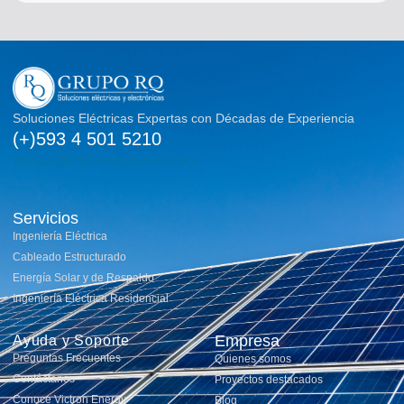
Soluciones Eléctricas Expertas con Décadas de Experiencia
(+)593 4 501 5210
ventas@rqinstalaciones.com
Servicios
Ingeniería Eléctrica
Cableado Estructurado
Energía Solar y de Respaldo
Ingeniería Eléctrica Residencial
Empresa
Ayuda y Soporte
Preguntas Frecuentes
Quienes somos
Contáctanos
Proyectos destacados
Conoce Victron Energy
Blog