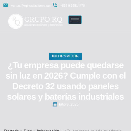
ventas@rqinstalaciones.com
+593 9 93514478
INFORMACIÓN
¿Tu empresa puede quedarse
sin luz en 2026? Cumple con el
Decreto 32 usando paneles
solares y baterías industriales
julio 8, 2025