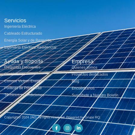
ventas@rqinstalaciones.com
Servicios
Ingeniería Eléctrica
Cableado Estructurado
Energía Solar y de Respaldo
Ingeniería Eléctrica Residencial
Empresa
Ayuda y Soporte
Preguntas Frecuentes
Quienes somos
Contáctanos
Proyectos destacados
Conoce Victron Energy
Blog
Políticas de Privacidad
Encuéntranos
Términos y Condiciones
Suscríbete a Nuestro Boletín
Copyright© 2024 JAO, All rights reserved. Powered by Grupo RQ.