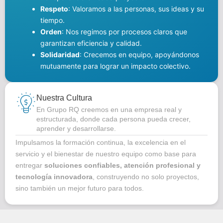
Respeto
: Valoramos a las personas, sus ideas y su
tiempo.
Orden
: Nos regimos por procesos claros que
garantizan eficiencia y calidad.
Solidaridad
: Crecemos en equipo, apoyándonos
mutuamente para lograr un impacto colectivo.
Nuestra Cultura
En Grupo RQ creemos en una empresa real y
estructurada, donde cada persona pueda crecer,
aprender y desarrollarse.
Impulsamos la formación continua, la excelencia en el
servicio y el bienestar de nuestro equipo como base para
entregar
soluciones confiables, atención profesional y
tecnología innovadora
, construyendo no solo proyectos,
sino también un mejor futuro para todos.