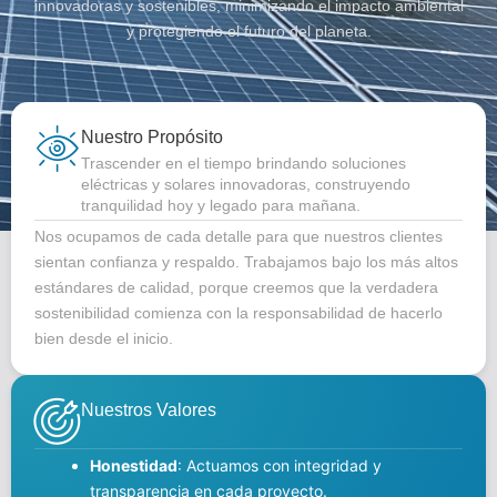
innovadoras y sostenibles, minimizando el impacto ambiental
y protegiendo el futuro del planeta.
Nuestro Propósito
Trascender en el tiempo brindando soluciones
eléctricas y solares innovadoras, construyendo
tranquilidad hoy y legado para mañana.
Nos ocupamos de cada detalle para que nuestros clientes
sientan confianza y respaldo. Trabajamos bajo los más altos
estándares de calidad, porque creemos que la verdadera
sostenibilidad comienza con la responsabilidad de hacerlo
bien desde el inicio.
Nuestros Valores
Honestidad
: Actuamos con integridad y
transparencia en cada proyecto.