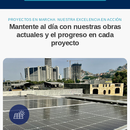
sobre estructuras cubiertas, adaptadas a su techo existente,
garantizando eficiencia energética y ahorro sostenible.
PROYECTOS EN MARCHA: NUESTRA EXCELENCIA EN ACCIÓN
Mantente al día con nuestras obras
EMPIEZA TU PROYECTO
actuales y el progreso en cada
proyecto
Energía confiable para un desarrollo excepcional.
Ejecutamos las instalaciones eléctricas en Toyocosta
Samborondón, garantizando eficiencia y seguridad en cada
espacio.
EMPIEZA TU PROYECTO