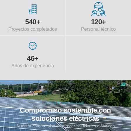
540
+
120
+
Proyectos completados
Personal técnico
46
+
Años de experiencia
LO QUE NOS DEFINE
Compromiso sostenible con
soluciones eléctricas
Nuestro compromiso es ofrecer soluciones eléctricas