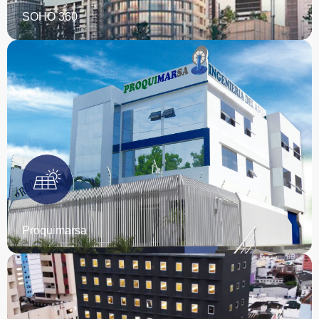
SOHO 360
Instalamos el sistema de ingeniería eléctrica, y cableado
estructurado, garantizando eficiencia y seguridad en todas
sus instalaciones. Nuestro trabajo asegura un
funcionamiento óptimo y confiable para huéspedes y
personal.
EMPIEZA TU PROYECTO
Proquimarsa