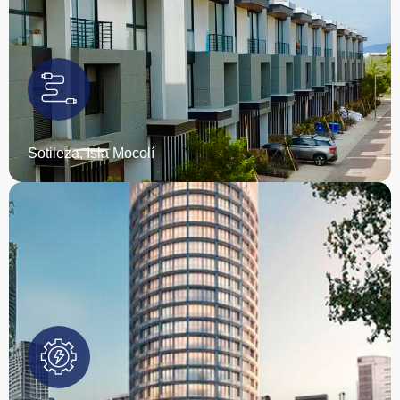
Espacios de lujo y versatilidad. Instalamos el sistema
eléctrico completo en este edificio con departamentos
premium y oficinas flexibles.
EMPIEZA TU PROYECTO
Sotileza, Isla Mocolí
Energía sin interrupciones. Instalamos paneles
solarespaneles solares y y sistemas de baterías que
garantizan la continuidad del trabajo durante cortes de
energía, asegurando la producción de tu empresa.
EMPIEZA TU PROYECTO