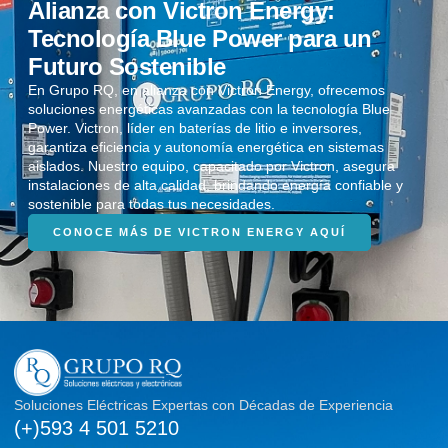
Alianza con Victron Energy:
Tecnología Blue Power para un
Futuro Sostenible
En Grupo RQ, en alianza con Victron Energy, ofrecemos
soluciones energéticas avanzadas con la tecnología Blue
Power. Victron, líder en baterías de litio e inversores,
garantiza eficiencia y autonomía energética en sistemas
aislados. Nuestro equipo, capacitado por Victron, asegura
instalaciones de alta calidad, brindando energía confiable y
sostenible para todas tus necesidades.
CONOCE MÁS DE VICTRON ENERGY AQUÍ
Soluciones Eléctricas Expertas con Décadas de Experiencia
(+)593 4 501 5210