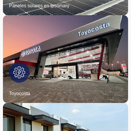
Paneles solares en Ipsomary
Exclusivos townhouses de lujo, donde Grupo RQ ejecutó con
excelencia las instalaciones eléctricas integrales.
EMPIEZA TU PROYECTO
Toyocosta