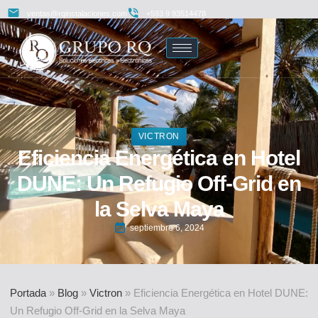
ventas@rqinstalaciones.com
+593 9 93514478
VICTRON
Eficiencia Energética en Hotel
DUNE: Un Refugio Off-Grid en
la Selva Maya
septiembre 6, 2024
Portada
»
Blog
»
Victron
»
Eficiencia Energética en Hotel DUNE:
Un Refugio Off-Grid en la Selva Maya