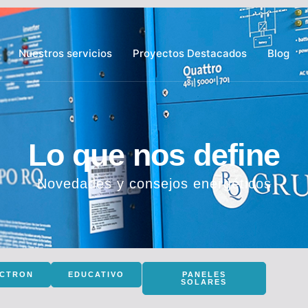
Nuestros servicios
Proyectos Destacados
Blog
Lo que nos define
Novedades y consejos energéticos
ICTRON
EDUCATIVO
PANELES
SOLARES