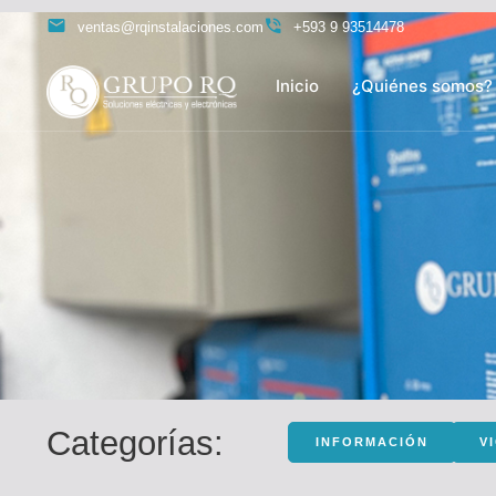
ventas@rqinstalaciones.com
+593 9 93514478
Inicio
¿Quiénes somos?
Categorías:
INFORMACIÓN
V