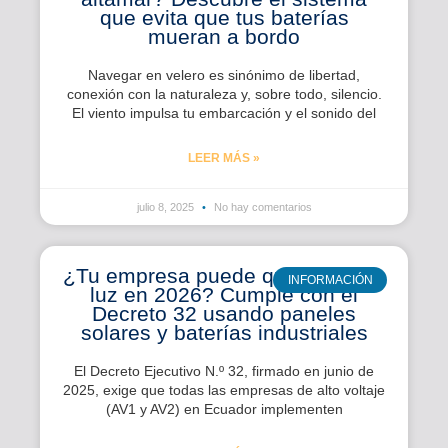
que evita que tus baterías
mueran a bordo
Navegar en velero es sinónimo de libertad,
conexión con la naturaleza y, sobre todo, silencio.
El viento impulsa tu embarcación y el sonido del
LEER MÁS »
julio 8, 2025
No hay comentarios
¿Tu empresa puede quedarse sin
INFORMACIÓN
luz en 2026? Cumple con el
Decreto 32 usando paneles
solares y baterías industriales
El Decreto Ejecutivo N.º 32, firmado en junio de
2025, exige que todas las empresas de alto voltaje
(AV1 y AV2) en Ecuador implementen