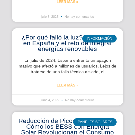
LEER MÁS »
julio 8, 2025
No hay comentarios
¿Por qué falló la luz? El apagón
INFORMACIÓN
en España y el reto de integrar
energías renovables
En julio de 2024, España enfrentó un apagón
masivo que afectó a millones de usuarios. Lejos de
tratarse de una falla técnica aislada, el
LEER MÁS »
junio 4, 2025
No hay comentarios
Reducción de Picos de Demanda:
PANELES SOLARES
Cómo los BESS con Energía
Solar Revolucionan el Consumo