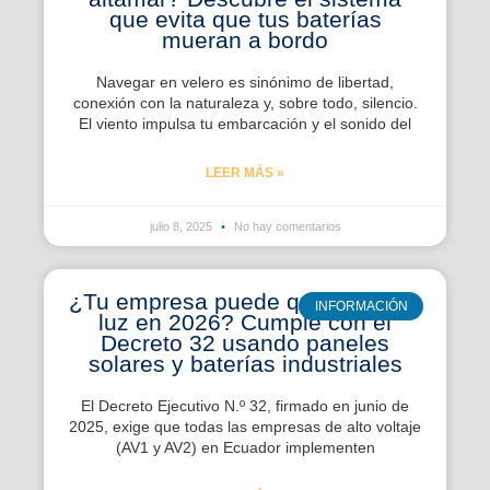
que evita que tus baterías
mueran a bordo
Navegar en velero es sinónimo de libertad,
conexión con la naturaleza y, sobre todo, silencio.
El viento impulsa tu embarcación y el sonido del
LEER MÁS »
julio 8, 2025
No hay comentarios
¿Tu empresa puede quedarse sin
INFORMACIÓN
luz en 2026? Cumple con el
Decreto 32 usando paneles
solares y baterías industriales
El Decreto Ejecutivo N.º 32, firmado en junio de
2025, exige que todas las empresas de alto voltaje
(AV1 y AV2) en Ecuador implementen