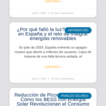
LEER MÁS »
julio 8, 2025
No hay comentarios
¿Por qué falló la luz? El apagón
INFORMACIÓN
en España y el reto de integrar
energías renovables
En julio de 2024, España enfrentó un apagón
masivo que afectó a millones de usuarios. Lejos de
tratarse de una falla técnica aislada, el
LEER MÁS »
junio 4, 2025
No hay comentarios
Reducción de Picos de Demanda:
PANELES SOLARES
Cómo los BESS con Energía
Solar Revolucionan el Consumo