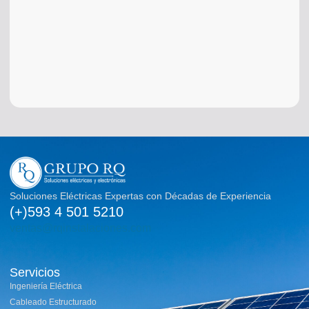
pane
sola
tran
su vi
Mall
abril 
Soluciones Eléctricas Expertas con Décadas de Experiencia
(+)593 4 501 5210
ventas@rqinstalaciones.com
Servicios
Ingeniería Eléctrica
Cableado Estructurado