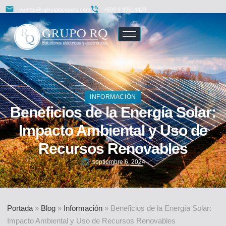
ventas@rqinstalaciones.com
+593 9 93514478
INFORMACIÓN
Beneficios de la Energía Solar:
Impacto Ambiental y Uso de
Recursos Renovables
septiembre 6, 2024
Portada
»
Blog
»
Información
»
Beneficios de la Energía Solar:
Impacto Ambiental y Uso de Recursos Renovables