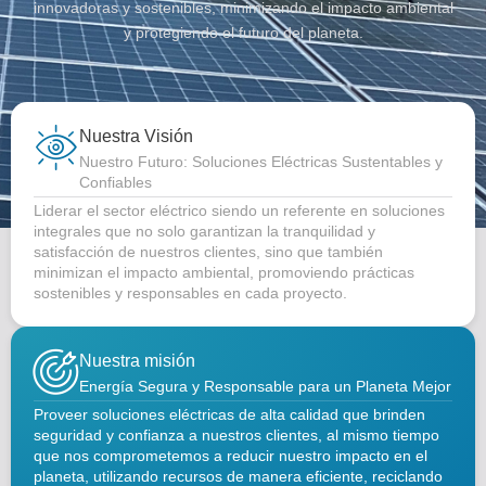
innovadoras y sostenibles, minimizando el impacto ambiental
y protegiendo el futuro del planeta.
Nuestra Visión
Nuestro Futuro: Soluciones Eléctricas Sustentables y
Confiables
Liderar el sector eléctrico siendo un referente en soluciones
integrales que no solo garantizan la tranquilidad y
satisfacción de nuestros clientes, sino que también
minimizan el impacto ambiental, promoviendo prácticas
sostenibles y responsables en cada proyecto.
Nuestra misión
Energía Segura y Responsable para un Planeta Mejor
Proveer soluciones eléctricas de alta calidad que brinden
seguridad y confianza a nuestros clientes, al mismo tiempo
que nos comprometemos a reducir nuestro impacto en el
planeta, utilizando recursos de manera eficiente, reciclando