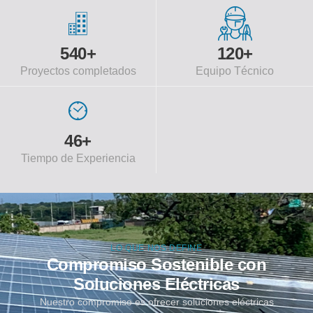
540
+
120
+
Proyectos completados
Equipo Técnico
46
+
Tiempo de Experiencia
LO QUE NOS DEFINE
Compromiso Sostenible con
Soluciones Eléctricas
Nuestro compromiso es ofrecer soluciones eléctricas