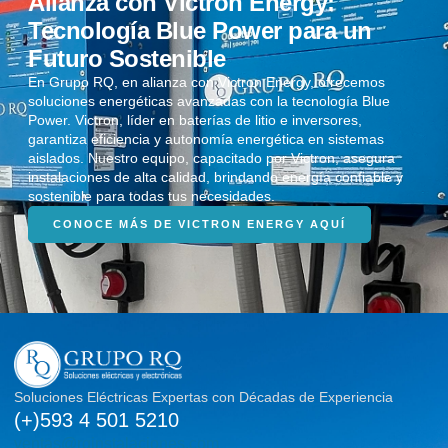
Alianza con Victron Energy:
Tecnología Blue Power para un
Futuro Sostenible
En Grupo RQ, en alianza con Victron Energy, ofrecemos
soluciones energéticas avanzadas con la tecnología Blue
Power. Victron, líder en baterías de litio e inversores,
garantiza eficiencia y autonomía energética en sistemas
aislados. Nuestro equipo, capacitado por Victron, asegura
instalaciones de alta calidad, brindando energía confiable y
sostenible para todas tus necesidades.
CONOCE MÁS DE VICTRON ENERGY AQUÍ
Soluciones Eléctricas Expertas con Décadas de Experiencia
(+)593 4 501 5210
ventas@rqinstalaciones.com